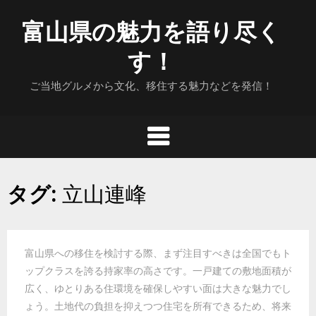
Skip
富山県の魅力を語り尽く
to
content
す！
ご当地グルメから文化、移住する魅力などを発信！
タグ:
立山連峰
富山県への移住を検討する際、まず注目すべきは全国でもト
ップクラスを誇る持家率の高さです。一戸建ての敷地面積が
広く、ゆとりある住環境を確保しやすい面は大きな魅力でし
ょう。土地代の負担を抑えつつ住宅を所有できるため、将来