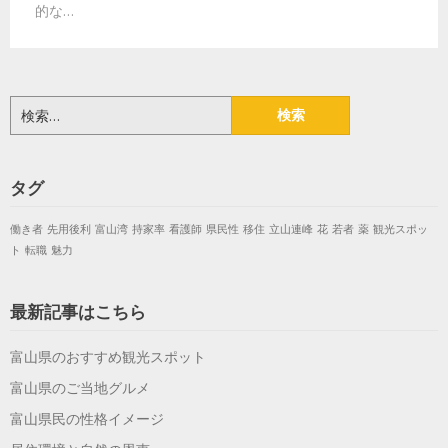
的な…
検
索:
タグ
働き者
先用後利
富山湾
持家率
看護師
県民性
移住
立山連峰
花
若者
薬
観光スポッ
ト
転職
魅力
最新記事はこちら
富山県のおすすめ観光スポット
富山県のご当地グルメ
富山県民の性格イメージ